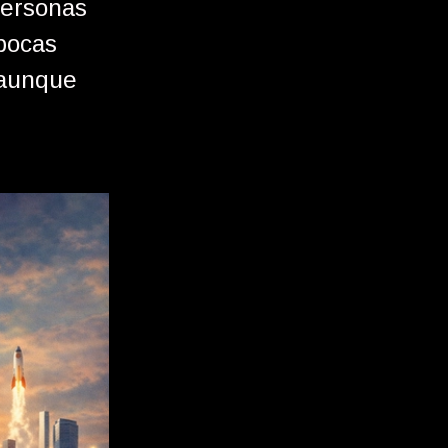
personas
 pocas
—aunque