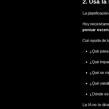
2. Usá la
La planificación
Hoy necesitamos
pensar escena
Con ayuda de l
¿Qué pasa 
¿Qué impac
¿Qué se ro
¿Qué varia
¿Dónde est
La IA no te dic