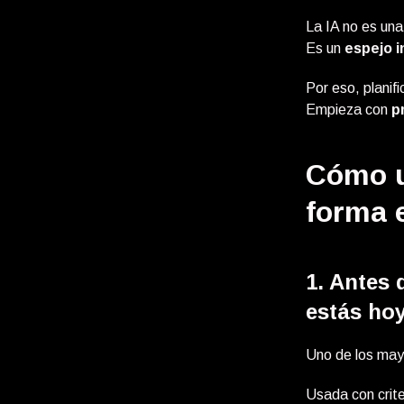
La IA no es una 
Es un
espejo i
Por eso, planif
Empieza con
p
Cómo us
forma 
1. Antes 
estás ho
Uno de los may
Usada con crite