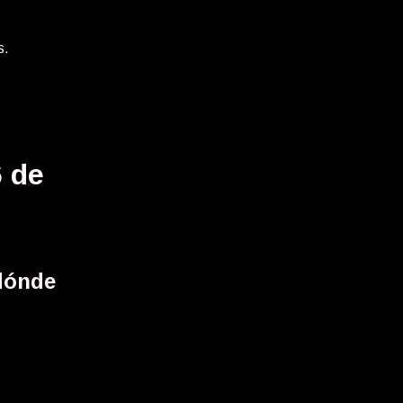
s.
6 de
 dónde