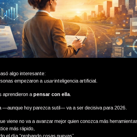
asó algo interesante:
rsonas empezaron a
usar
inteligencia artificial.
 aprendieron a
pensar con ella
.
a —aunque hoy parezca sutil— va a ser decisiva para 2026.
que viene no va a avanzar mejor quien conozca más herramienta
tice más rápido,
odo el día “probando cosas nuevas”.