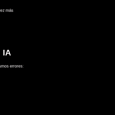
vez más
 IA
smos errores: