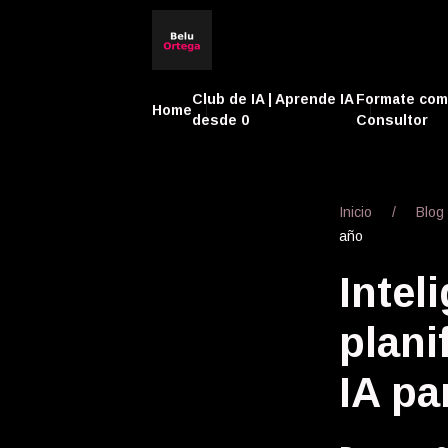
Club de IA | Aprende IA
Formate co
Home
desde 0
Consultor
Inicio
Blog
año
Inteli
plani
IA pa