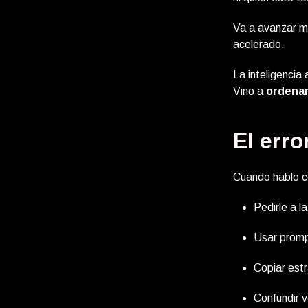
Va a avanzar m
acelerado.
La inteligencia
Vino a
ordenarl
El erro
Cuando hablo c
Pedirle a l
Usar promp
Copiar est
Confundir v