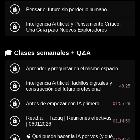
lock
Pensar el futuro sin perder lo humano
Inteligencia Artificial y Pensamiento Crítico:
lock
Una Guía para Nuevos Exploradores
🎓 Clases semanales + Q&A
lock
Aprender y preguntar en el mismo espacio
Inteligencia Artificial, ladrillos digitales y
lock
48:25
construcción del futuro profesional
lock
Antes de empezar con IA primero
01:55:28
Read.ai + Tactiq | Reuniones efectivas
lock
01:14:59
| 06012026
🧠 Qué puede hacer la IA por vos (y qué
lock
01:24:51