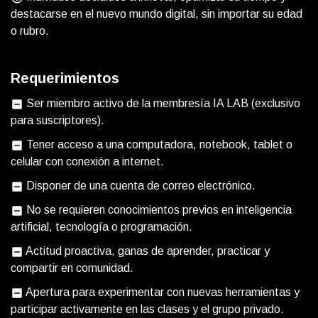
destacarse en el nuevo mundo digital, sin importar su edad
o rubro.
Requerimientos
Ser miembro activo de la membresía IA LAB (exclusivo
indeterminate_check_box
para suscriptores).
Tener acceso a una computadora, notebook, tablet o
indeterminate_check_box
celular con conexión a internet.
Disponer de una cuenta de correo electrónico.
indeterminate_check_box
No se requieren conocimientos previos en inteligencia
indeterminate_check_box
artificial, tecnología o programación.
Actitud proactiva, ganas de aprender, practicar y
indeterminate_check_box
compartir en comunidad.
Apertura para experimentar con nuevas herramientas y
indeterminate_check_box
participar activamente en las clases y el grupo privado.