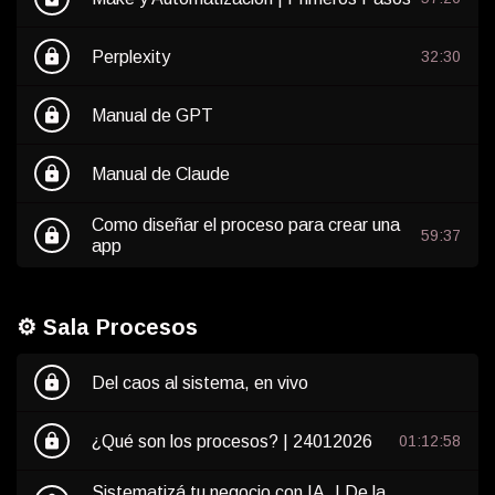
lock
Perplexity
32:30
lock
Manual de GPT
lock
Manual de Claude
Como diseñar el proceso para crear una
lock
59:37
app
⚙️ Sala Procesos
lock
Del caos al sistema, en vivo
lock
¿Qué son los procesos? | 24012026
01:12:58
Sistematizá tu negocio con IA. | De la