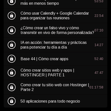
lock
53:53
más en menos tiempo
Cómo usar Calendly + Google Calendar
lock
22:54
para organizar tus reuniones
¿Cómo crear un falso vivo y cómo
lock
07:10
transmitir en vivo de forma personalizada?
IA en acción: herramientas y prácticas
lock
14:27
para potenciar tu día a día
lock
Base 44 | Cómo crear apps
52:40
Cómo crear sitios web y apps |
lock
47:47
HOSTINGER | PARTE 1
Como crear tu sitio web con Hostinger |
lock
01:17:58
Parte 2
lock
50 aplicaciones para todo negocio