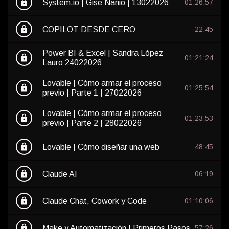
lock
System.io | Gise Nanio | 13022026
01:26:57
lock
COPILOT DESDE CERO
22:45
Power BI & Excel | Sandra López
lock
01:21:24
Lauro 24022026
Lovable | Cómo armar el proceso
lock
01:25:54
previo | Parte 1 | 27022026
Lovable | Cómo armar el proceso
lock
01:23:53
previo | Parte 2 | 28022026
lock
Lovable | Cómo diseñar una web
48:45
lock
Claude AI
06:19
lock
Claude Chat, Cowork y Code
01:10:06
lock
Make y Automatización | Primeros Pasos
57:26