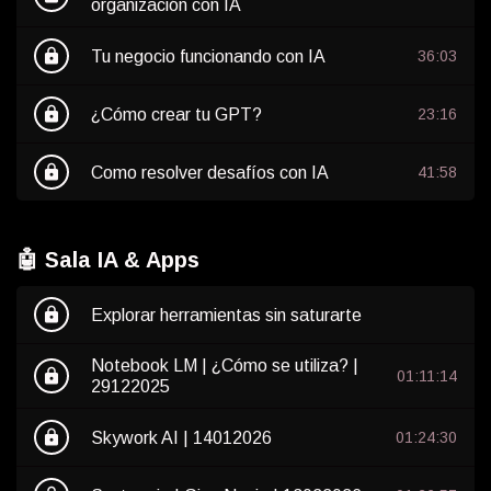
organización con IA
lock
Tu negocio funcionando con IA
36:03
lock
¿Cómo crear tu GPT?
23:16
lock
Como resolver desafíos con IA
41:58
🤖 Sala IA & Apps
lock
Explorar herramientas sin saturarte
Notebook LM | ¿Cómo se utiliza? |
lock
01:11:14
29122025
lock
Skywork AI | 14012026
01:24:30