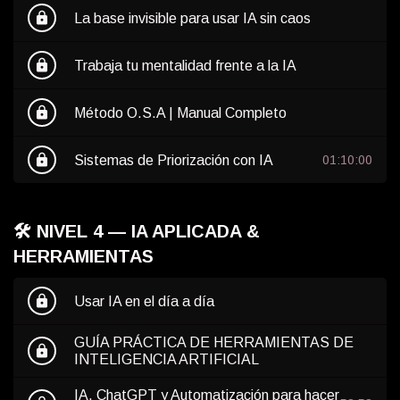
lock
La base invisible para usar IA sin caos
lock
Trabaja tu mentalidad frente a la IA
lock
Método O.S.A | Manual Completo
lock
Sistemas de Priorización con IA
01:10:00
🛠️ NIVEL 4 — IA APLICADA &
HERRAMIENTAS
lock
Usar IA en el día a día
GUÍA PRÁCTICA DE HERRAMIENTAS DE
lock
INTELIGENCIA ARTIFICIAL
IA, ChatGPT y Automatización para hacer