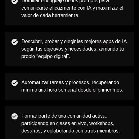
check_circle
Dominar el lenguaje de los prompts para
comunicarte eficazmente con IA y maximizar el
valor de cada herramienta.
check_circle
Descubrir, probar y elegir las mejores apps de IA
según tus objetivos y necesidades, armando tu
propio “equipo digital”.
check_circle
Automatizar tareas y procesos, recuperando
mínimo una hora semanal desde el primer mes.
check_circle
Formar parte de una comunidad activa,
participando en clases en vivo, workshops,
desafíos, y colaborando con otros miembros.