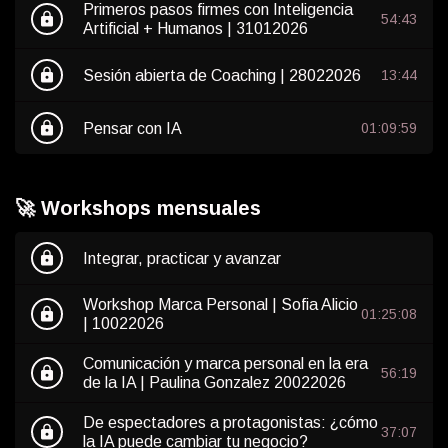
Primeros pasos firmes con Inteligencia
lock
54:43
Artificial + Humanos | 31012026
lock
Sesión abierta de Coaching | 28022026
13:44
lock
Pensar con IA
01:09:59
🚀 Workshops mensuales
lock
Integrar, practicar y avanzar
Workshop Marca Personal | Sofia Alicio
lock
01:25:08
| 10022026
Comunicación y marca personal en la era
lock
56:19
de la IA | Paulina Gonzalez 20022026
De espectadores a protagonistas: ¿cómo
lock
37:07
la IA puede cambiar tu negocio?