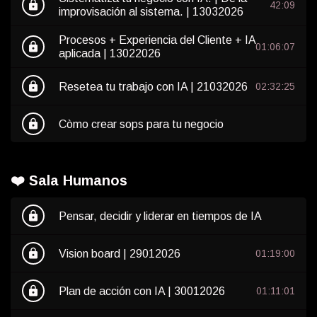
lock
42:09
improvisación al sistema. | 13032026
Procesos + Experiencia del Cliente + IA
lock
01:06:07
aplicada | 13022026
lock
Resetea tu trabajo con IA | 21032026
02:32:25
lock
Còmo crear sops para tu negocio
❤️ Sala Humanos
lock
Pensar, decidir y liderar en tiempos de IA
lock
Vision board | 29012026
01:19:00
lock
Plan de acción con IA | 30012026
01:11:01