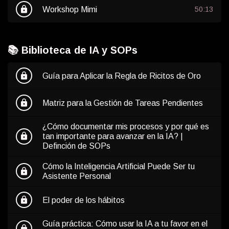
lock
Workshop Mimi
50:13
📚 Biblioteca de IA y SOPs
lock
Guía para Aplicar la Regla de Ricitos de Oro
lock
Matriz para la Gestión de Tareas Pendientes
¿Cómo documentar mis procesos y por qué es
lock
tan importante para avanzar en la IA? |
Definción de SOPs
Cómo la Inteligencia Artificial Puede Ser tu
lock
Asistente Personal
lock
El poder de los hábitos
Guía práctica: Cómo usar la IA a tu favor en el
lock