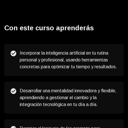
Campus de IA LAB
Más info
Con este curso aprenderás
check_circle
Incorporar la inteligencia artificial en tu rutina
personal y profesional, usando herramientas
concretas para optimizar tu tiempo y resultados.
check_circle
Desarrollar una mentalidad innovadora y flexible,
aprendiendo a gestionar el cambio y la
integración tecnológica en tu día a día.