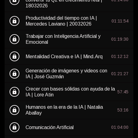
18032026
Productividad del tiempo con IA |
lock
01:11:54
Mercedes Laviano | 20032026
Trabajar con Inteligencia Artificial y
lock
01:19:30
Emocional
lock
Mentalidad Creativa e IA | Mind.Arq
01:12:12
Generación de imágenes y videos con
lock
01:21:27
IA | José Guzmán
Crecer con bases sólidas con ayuda de la
lock
57:45
IA | Lore Atin
Humanos en la era de la IA | Natalia
lock
53:16
Aballay
lock
Comunicación Artificial
01:04:00