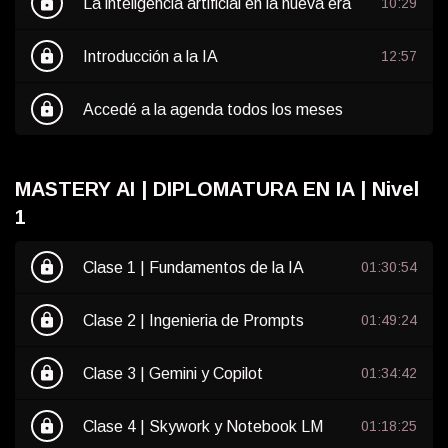
lock
La inteligencia artificial en la nueva era
10:29
lock
Introducción a la IA
12:57
lock
Accedé a la agenda todos los meses
MASTERY AI | DIPLOMATURA EN IA | Nivel
1
lock
Clase 1 | Fundamentos de la IA
01:30:54
lock
Clase 2 | Ingenieria de Prompts
01:49:24
lock
Clase 3 | Gemini y Copilot
01:34:42
lock
Clase 4 | Skywork y Notebook LM
01:18:25