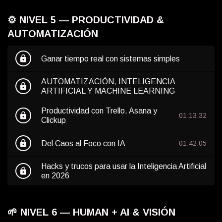
⚙️ NIVEL 5 — PRODUCTIVIDAD &
AUTOMATIZACIÓN
lock
Ganar tiempo real con sistemas simples
AUTOMATIZACIÓN, INTELIGENCIA
lock
ARTIFICIAL Y MACHINE LEARNING
Productividad con Trello, Asana y
lock
01:13:32
Clickup
lock
Del Caos al Foco con IA
01:42:05
Hacks y trucos para usar la Inteligencia Artificial
lock
en 2026
🌱 NIVEL 6 — HUMAN + AI & VISIÓN