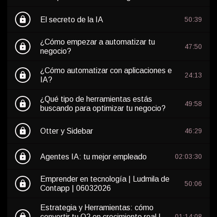
lock
El secreto de la IA
50:39
¿Cómo empezar a automatizar tu
lock
47:50
negocio?
¿Cómo automatizar con aplicaciones e
lock
24:13
IA?
¿Qué tipo de herramientas estás
lock
49:58
buscando para optimizar tu negocio?
lock
Otter y Sidebar
46:29
lock
Agentes IA: tu mejor empleado
02:03:30
Emprender en tecnología | Ludmila de
lock
50:06
Contapp | 06032026
Estrategia y Herramientas: cómo
lock
convertir tu Q2 en crecimiento real |
01:14:08