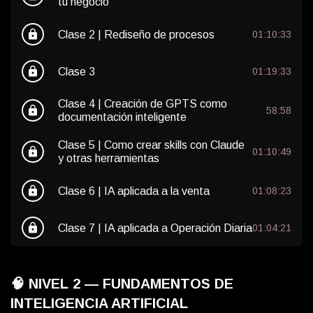
tu negocio
lock
Clase 2 | Rediseño de procesos
01:10:33
lock
Clase 3
01:19:33
Clase 4 | Creación de GPTS como
lock
58:58
documentación inteligente
Clase 5 | Como crear skills con Claude
lock
01:10:49
y otras herramientas
lock
Clase 6 | IA aplicada a la venta
01:08:23
lock
Clase 7 | IA aplicada a Operación Diaria
01:04:21
🧠 NIVEL 2 — FUNDAMENTOS DE
INTELIGENCIA ARTIFICIAL