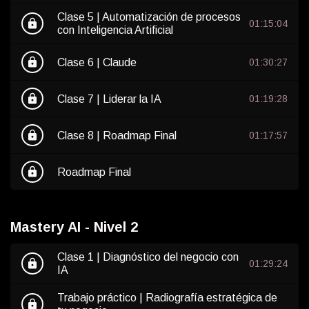
Clase 5 | Automatización de procesos
lock
01:15:04
con Inteligencia Artificial
lock
Clase 6 | Claude
01:30:27
lock
Clase 7 | Liderar la IA
01:19:28
lock
Clase 8 | Roadmap Final
01:17:57
lock
Roadmap Final
Mastery AI - Nivel 2
Clase 1 | Diagnóstico del negocio con
lock
01:29:24
IA
Trabajo práctico | Radiografía estratégica de
lock