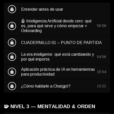
lock
Entender antes de usar
🤖 Inteligencia Artificial desde cero: qué
lock
es, para qué sirve y cómo empezar +
59:58
Onboarding
lock
CUADERNILLO 01 – PUNTO DE PARTIDA
La era inteligente: qué está cambiando y
lock
54:56
por qué importa
Aplicación práctica de IA en herramientas
lock
15:04
para productividad
lock
¿Cómo hablarle a Chatgpt?
13:21
🧩 NIVEL 3 — MENTALIDAD & ORDEN