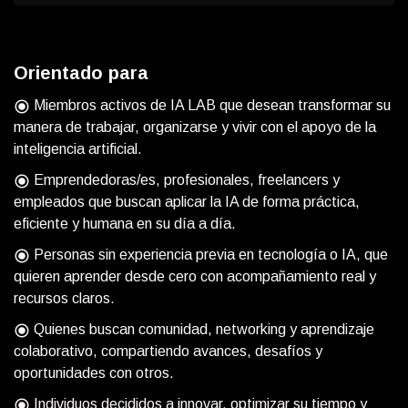
Orientado para
Miembros activos de IA LAB que desean transformar su
radio_button_checked
manera de trabajar, organizarse y vivir con el apoyo de la
inteligencia artificial.
Emprendedoras/es, profesionales, freelancers y
radio_button_checked
empleados que buscan aplicar la IA de forma práctica,
eficiente y humana en su día a día.
Personas sin experiencia previa en tecnología o IA, que
radio_button_checked
quieren aprender desde cero con acompañamiento real y
recursos claros.
Quienes buscan comunidad, networking y aprendizaje
radio_button_checked
colaborativo, compartiendo avances, desafíos y
oportunidades con otros.
Individuos decididos a innovar, optimizar su tiempo y
radio_button_checked