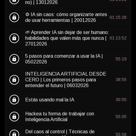
no) | 13012026
⚙️ IA sin caos: cómo organizarte antes
lock
01:15:26
de usar herramientas | 20012026
🌱 Aprender IA sin dejar de ser humano:
lock
habilidades que valen más que nunca |
01:13:52
27012026
5 pasos para comenzar a usar la IA |
lock
55:19
05022026
INTELIGENCIA ARTIFICIAL DESDE
lock
CERO | Los primeros pasos para
38:55
entender el futuro | 06032026
lock
Estás usando mal la IA
30:55
Hackea tu forma de trabajar con
lock
55:05
Inteligencia Artificial
Del caos al control | Técnicas de
lock
55:56